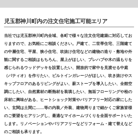
児玉郡神川町内の注文住宅施工可能エリア
当社では児玉郡神川町内全域、各町で様々な注文住宅建築に対応してお
りますので、お気軽にご相談ください。戸建て、二世帯住宅、三階建て
の中層住宅、平屋、狭小住宅、吹抜け住宅などの建物の造り・敷地や外
観に関するご相談はもちろん、屋上がほしい、プレハブや木の温もりを
感じられるウッドデッキを設置したい、開放的で家中を見渡せる中庭
（パティオ）を作りたい、ビルトインガレージがほしい、吹き抜けやス
キップフロアのあるリビングがよい、薪ストーブを導入したい、全館空
調にしたい、自然素材の断熱材を装填したい、無垢フローリングや桧の
床材に興味がある、ヒートショック対策やバリアフリー対応の家にした
い、玄関は土間に……等の内装／外装、建物周りまで細かくご家族皆様
のご要望をヒアリングし、最適なマイホームづくりを全面サポートいた
します。リノベーションやバリアフリーなどリフォーム・建て替えなど
のご相談も承ります。