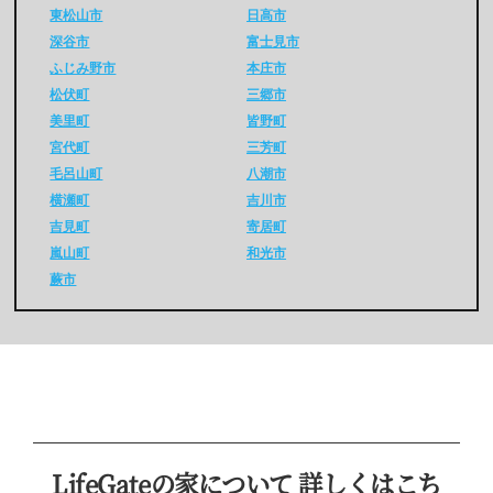
東松山市
日高市
深谷市
富士見市
ふじみ野市
本庄市
松伏町
三郷市
美里町
皆野町
宮代町
三芳町
毛呂山町
八潮市
横瀬町
吉川市
吉見町
寄居町
嵐山町
和光市
蕨市
LifeGateの家について 詳しくはこち