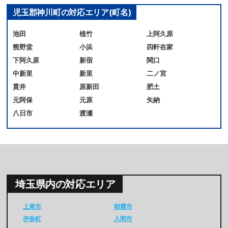
児玉郡神川町の対応エリア(町名)
池田
植竹
上阿久原
熊野堂
小浜
四軒在家
下阿久原
新宿
関口
中新里
新里
二ノ宮
貫井
原新田
肥土
元阿保
元原
矢納
八日市
渡瀬
埼玉県内の対応エリア
上尾市
朝霞市
伊奈町
入間市