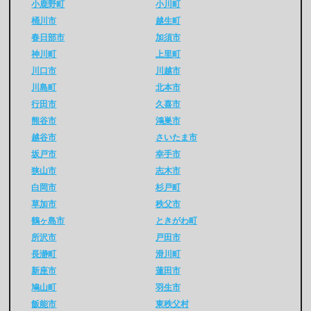
小鹿野町
小川町
桶川市
越生町
春日部市
加須市
神川町
上里町
川口市
川越市
川島町
北本市
行田市
久喜市
熊谷市
鴻巣市
越谷市
さいたま市
坂戸市
幸手市
狭山市
志木市
白岡市
杉戸町
草加市
秩父市
鶴ヶ島市
ときがわ町
所沢市
戸田市
長瀞町
滑川町
新座市
蓮田市
鳩山町
羽生市
飯能市
東秩父村