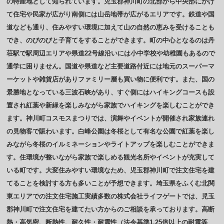
の特産地として知られています。児玉郡神川町の北部から中央部にかけ
て住宅や民家が広がり南側には山岳地帯が広がるエリアです。鉄道や国
道なども通り、住みやすい環境に加えて山の自然の恵みを受けることも
でき、のびのびと子育てをすることができます。町の中心となるのは丹
荘駅で駅周辺エリアや県道22号線沿いには小中学校や幼稚園もあるので
通学に困りません。国道や県道など主要道路付近には地元のスーパーマ
ーケットや雑貨店がありファミリー層も買い物に便利です。また、国の
景勝地となっている三波石峡があり、すぐ側にはハイキングコースも設
置され紅葉や新緑を楽しみながら家族でハイキングを楽しむことができ
ます。神川町コスモスまつりでは、演舞やイベントが開催され家族連れ
の見物客で賑わいます。白峰公園は冬桜として有名な公園で紅葉を楽し
みながら冬桜のイルミネーションやライトアップを楽しむことができま
す。住環境が整いながら家族で楽しめる観光名所やイベントが充実して
いる町です。大変住みやすい環境なため、児玉郡神川町で注文住宅を建
てることを検討する方も多いことが予想できます。埼玉県をふくむ北関
東エリアでの注文住宅施工実績多数の株式会社ライフゲートでは、児玉
郡神川町で注文住宅を建てたい方からのご相談を承っております。高断
熱・高気密、断熱性、耐久性・耐震性（法令基準1.25倍以上の耐震等