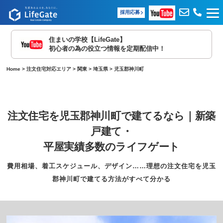
採用応募
住まいの学校【LifeGate】
初心者の為の役立つ情報を定期配信中！
Home
>
注文住宅対応エリア
>
関東
>
埼玉県
>
児玉郡神川町
注文住宅を児玉郡神川町で建てるなら｜新築
戸建て・
平屋実績多数のライフゲート
費用相場、着工スケジュール、デザイン……理想の注文住宅を児玉
郡神川町で建てる方法がすべて分かる