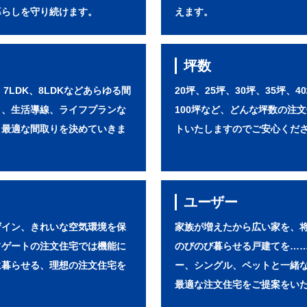
暮らしを守り続けます。
えます。
坪数
K、7LDK、8LDKなどあらゆる間
20坪、25坪、30坪、35坪、4
さ、生活導線、ライフプランな
100坪など、どんな坪数の注
、最適な間取りを決めていきま
トいたしますのでご安心くだ
ユーザー
ザイン、きれいな空気環境を保
家族が増えたから広い家を、
フゲートの注文住宅では機能に
のびのび暮らせる戸建てを…
に暮らせる、理想の注文住宅を
ー、シングル、ペットと一緒
最適な注文住宅をご提案をい