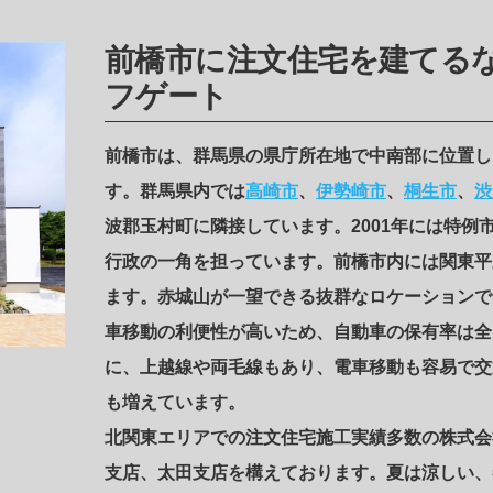
前橋市に注文住宅を建てる
フゲート
前橋市は、群馬県の県庁所在地で中南部に位置し、
す。群馬県内では
高崎市
、
伊勢崎市
、
桐生市
、
渋
波郡玉村町に隣接しています。2001年には特例
行政の一角を担っています。前橋市内には関東平
ます。赤城山が一望できる抜群なロケーションで
車移動の利便性が高いため、自動車の保有率は全
に、上越線や両毛線もあり、電車移動も容易で交
も増えています。
北関東エリアでの注文住宅施工実績多数の株式会
支店、太田支店を構えております。夏は涼しい、冬