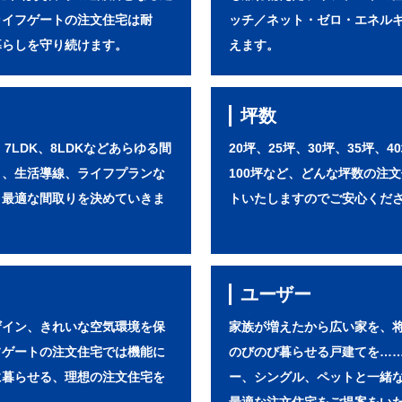
ライフゲートの注文住宅は耐
ッチ／ネット・ゼロ・エネル
暮らしを守り続けます。
えます。
坪数
K、7LDK、8LDKなどあらゆる間
20坪、25坪、30坪、35坪、4
さ、生活導線、ライフプランな
100坪など、どんな坪数の注
、最適な間取りを決めていきま
トいたしますのでご安心くだ
ユーザー
ザイン、きれいな空気環境を保
家族が増えたから広い家を、
フゲートの注文住宅では機能に
のびのび暮らせる戸建てを…
に暮らせる、理想の注文住宅を
ー、シングル、ペットと一緒