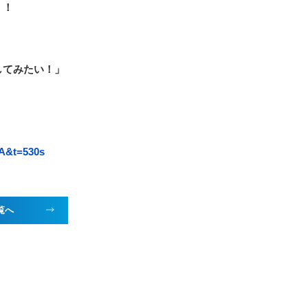
！！
してみたい！」
iA&t=530s
覧へ