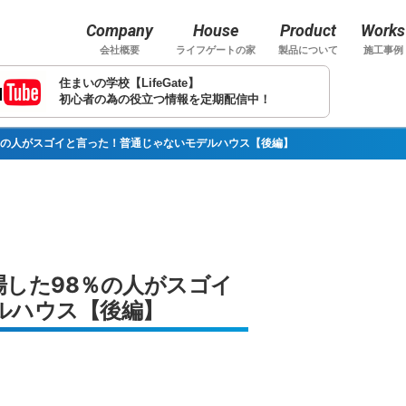
Company
House
Product
Works
会社概要
ライフゲートの家
製品について
施工事例
住まいの学校【LifeGate】
初心者の為の役立つ情報を定期配信中！
％の人がスゴイと言った！普通じゃないモデルハウス【後編】
場した98％の人がスゴイ
ルハウス【後編】