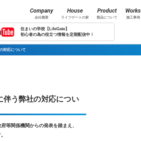
Company
House
Product
Works
会社概要
ライフゲートの家
製品について
施工事例
住まいの学校【LifeGate】
初心者の為の役立つ情報を定期配信中！
の対応について
に伴う弊社の対応につい
政府等関係機関からの発表を踏まえ、
す。