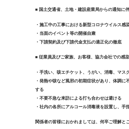
■ 国土交通省、土地・建設産業局からの通知に
・施工中の工事における新型コロナウイルス感
・当面のイベント等の開催自粛
・下請契約及び下請代金支払の適正化の徹底
■ 従業員及びご家族、お客様、協力会社での感
・手洗い、咳エチケット、うがい、消毒、マス
・発熱や咳など風邪の初期症状があり、体調に
する
・不要不急な来訪による打ち合わせは避ける
・社内の各所にアルコール消毒液を設置し、手
関係者の皆様におかれましては、何卒ご理解と