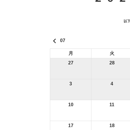
以
keyboard_arrow_left
07
月
火
27
28
3
4
10
11
17
18