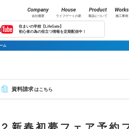
Company
House
Product
Works
会社概要
ライフゲートの家
製品について
施工事例
住まいの学校【LifeGate】
初心者の為の役立つ情報を定期配信中！
ーム
資料請求
はこちら
２新春初夢フェア予約