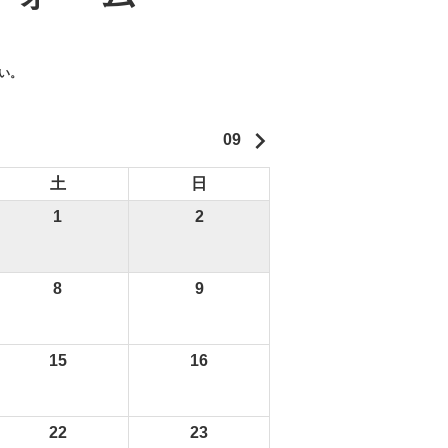
い。
keyboard_arrow_right
09
土
日
1
2
8
9
15
16
22
23